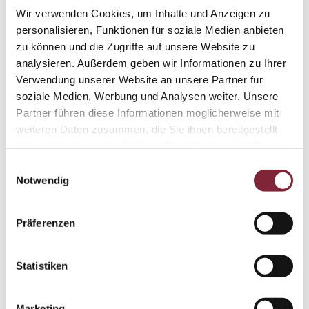
Wir verwenden Cookies, um Inhalte und Anzeigen zu
personalisieren, Funktionen für soziale Medien anbieten
zu können und die Zugriffe auf unsere Website zu
analysieren. Außerdem geben wir Informationen zu Ihrer
Verwendung unserer Website an unsere Partner für
ISBN 978-3-9502622-4-7
Hardcover, 28 x 24 cm, 248 Seiten,
39,90 €
(inkl. gesetzlicher MwSt.,
soziale Medien, Werbung und Analysen weiter. Unsere
exkl.
Versand
)
Partner führen diese Informationen möglicherweise mit
weiteren Daten zusammen, die Sie ihnen bereitgestellt
haben oder die sie im Rahmen Ihrer Nutzung der Dienste
gesammelt haben.
Einwilligungsauswahl
Notwendig
Präferenzen
Statistiken
Marketing