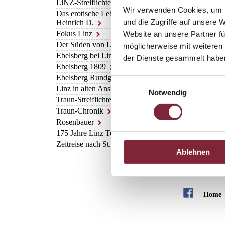
LiNZ-Streiflichter 4
• Die Linzer Industri
Wir verwenden Cookies, um I
Das erotische Leben des
• NS-Zwangsarbeit in
und die Zugriffe auf unsere 
Heinrich D.
• Der Machtapparat 
Fokus Linz
Website an unsere Partner fü
• Propaganda, Alltag
Der Süden von Linz
• Militär in Linz un
möglicherweise mit weiteren
• Der Krieg an der „
Ebelsberg bei Linz
der Dienste gesammelt habe
• Kriegsende und Be
Ebelsberg 1809
• Index
Ebelsberg Rundgang
• Lentia-Verlag
Einwilligungsauswahl
Linz in alten Ansichten 6
• Quellen, Danksagu
Notwendig
Traun-Streiflichter
Traun-Chronik
Rosenbauer
175 Jahre Linz Textil
Zeitreise nach St. Florian
Ablehnen
Home