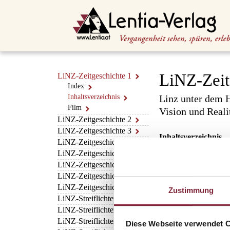
LiNZ-Zeit
LiNZ-Zeitgeschichte 1
Index
Inhaltsverzeichnis
Linz unter dem 
Film
Vision und Real
LiNZ-Zeitgeschichte 2
LiNZ-Zeitgeschichte 3
Inhaltsverzeichnis
LiNZ-Zeitgeschichte 4
LiNZ-Zeitgeschichte 5
• Von der Provinzstad
LiNZ-Zeitgeschichte 7
• Politische Geschic
• Der „Anschluss“
LiNZ-Zeitgeschichte 8
• Antisemetismus in 
LiNZ-Zeitgeschichte 9
Zustimmung
• Die Neugestaltung d
LiNZ-Streiflichter 1
• Die „Kulturhauptsta
LiNZ-Streiflichter 2
• Das Paradeobjekt N
• Der Nationalsoziali
LiNZ-Streiflichter 3
Diese Webseite verwendet 
• Die „Barackenstadt