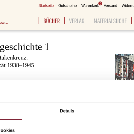
0
Startseite
Gutscheine
Warenkorb
Versand
Widerru
BÜCHER
VERLAG
MATERIALSUCHE
geschichte 1
Hakenkreuz.
ität 1938–1945
t zum Industriestandort
hte 1918-1938
Linz
Details
er „Führerstadt“ Linz
dt des Führers“
ibelungenbrücke
stische Wohnbau in Linz
Cookies
“ Linz