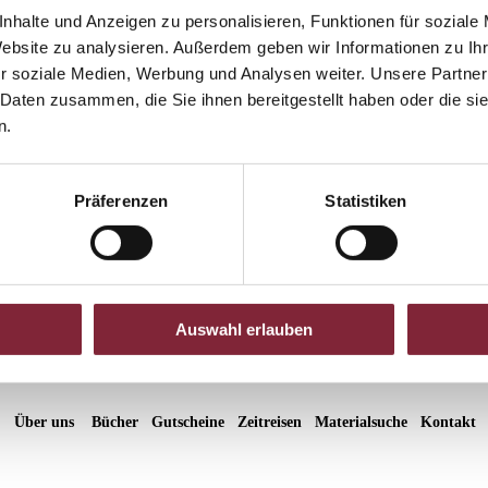
e 1938-1945
nhalte und Anzeigen zu personalisieren, Funktionen für soziale
 Linz
Website zu analysieren. Außerdem geben wir Informationen zu I
des NS-Regimes
r soziale Medien, Werbung und Analysen weiter. Unsere Partner
sleben, Widerstand
d Oberdonau
 Daten zusammen, die Sie ihnen bereitgestellt haben oder die s
Heimatfront“
n.
satzung
ng
Präferenzen
Statistiken
Auswahl erlauben
Über uns
Bücher
Gutscheine
Zeitreisen
Materialsuche
Kontakt