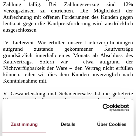
Zahlung fällig. Bei Zahlungsverzug sind 12%
Verzugszinsen zu entrichten. Die Möglichkeit der
Aufrechnung mit offenen Forderungen des Kunden gegen
lentia.at gegen die Kaufpreisforderung wird ausdrücklich
ausgeschlossen
IV. Lieferzeit. Wir erfüllen unsere Lieferverpflichtungen
aufgrund zustande gekommener Kaufverträge
grundsätzlich innerhalb eines Monats ab Abschluss des
Kaufvertrags. Sofern wir – etwa aufgrund der
Nichtverfügbarkeit der Ware – den Vertrag nicht erfüllen
können, teilen wir dies dem Kunden unverzüglich nach
Kenntnisnahme mit.
V. Gewährleistung und Schadenersatz: Ist die gelieferte
Ware mangelhaft, so sind wir nach allgemeinen
Gewährleistungsbestimmungen zur Verbesserung oder
zum Austausch berechtigt. Preisminderung oder Wandlung
kann von Kunden nur gefordert werden, wenn die
Zustimmung
Details
Über Cookies
Verbesserung oder der Austausch nicht möglich sind, für
lentia.at mit einem unverhältnismäßigen Aufwand