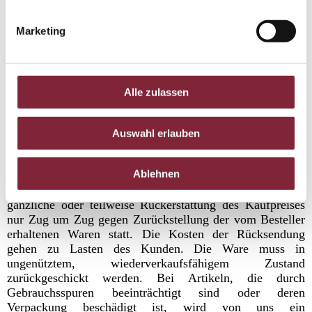
des Fernabsatzes (dh. Vertragsabschlüsse mittels e-mail,
Telefax, etc.) abgeschlossenen Verträgen unter Wahrung
einer Frist von sieben Werktagen (ausschließlich Samstag)
Marketing
zurückzutreten, sofern nicht eine der Ausnahmen vom
Rücktrittrecht gemäß § 5f KSchG Anwendung findet. Für
Verbraucherkunden aus Staaten der Europäischen Union
gewähren wir ein gesetzliches Rückgaberecht von 14
Alle zulassen
Tagen ab Erhalt der Lieferung
Es genügt, wenn die Rücktrittserklärung innerhalb der
Frist abgesendet wird. Die Rücktrittsfrist beginnt bei
Auswahl erlauben
Verträgen über die Lieferung von Waren mit dem Tag
ihres Eingangs beim Verbraucher, bei Verträgen über die
Ablehnen
Erbringung von Dienstleistungen mit dem Tag des
Vertragsabschlusses. Im Falle des Rücktritts findet eine
gänzliche oder teilweise Rückerstattung des Kaufpreises
nur Zug um Zug gegen Zurückstellung der vom Besteller
erhaltenen Waren statt. Die Kosten der Rücksendung
gehen zu Lasten des Kunden. Die Ware muss in
ungenütztem, wiederverkaufsfähigem Zustand
zurückgeschickt werden. Bei Artikeln, die durch
Gebrauchsspuren beeinträchtigt sind oder deren
Verpackung beschädigt ist, wird von uns ein