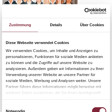
Zustimmung
Details
Über Cookies
Gruppenaufnahme von ehemaligen Politessen
Diese Webseite verwendet Cookies
(VB/OSTA) während der Aufschulung zu Polizistinnen.
Wir verwenden Cookies, um Inhalte und Anzeigen zu
Die Polizei wird weiblich
personalisieren, Funktionen für soziale Medien anbieten
Die Gleichstellung der Frauen bei der Polizei war kein
zu können und die Zugriffe auf unsere Website zu
Spaziergang, sondern ein langer Weg
analysieren. Außerdem geben wir Informationen zu Ihrer
Verwendung unserer Website an unsere Partner für
soziale Medien, Werbung und Analysen weiter. Unsere
Im Jahr 1972 wurden vorerst drei
Sicherheitswachebeamtinnen gemeinsam mit männlichen
Partner führen diese Informationen möglicherweise mit
Kollegen ausgebildet. Auch die Änderung des neuen
weiteren Daten zusammen, die Sie ihnen bereitgestellt
Dienstplans mit Mai 1973 führte zur Einstellung
haben oder die sie im Rahmen Ihrer Nutzung der Dienste
weiblicher Polizeikräfte, da für Linz die erforderliche
gesammelt haben.
Einwilligungsauswahl
Anzahl von Sicherheitswachebeamten nicht gegeben war.
Notwendig