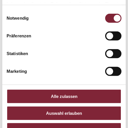
haben oder die sie im Rahmen Ihrer Nutzung der Dienste
gesammelt haben.
Einwilligungsauswahl
Notwendig
Präferenzen
Statistiken
Marketing
Home
Über uns
Bücher
Gutscheine
Zeitreisen
Materialsuche
Kontakt
Impressum
Alle zulassen
Auswahl erlauben
Ein Kopieren und Verwenden der Bilder jeglicher Art bedarf der
ausdrücklichen Zustimmung des Inhabers der Webseite. Siehe
AGB´s »