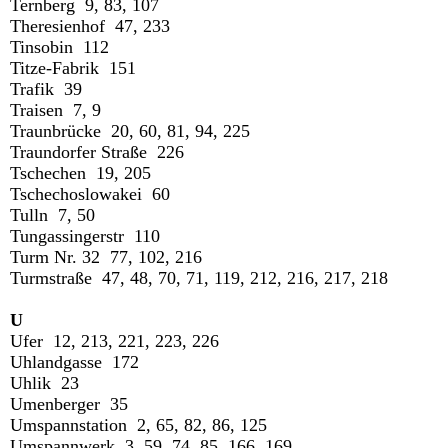
Ternberg 9, 83, 107
Theresienhof 47, 233
Tinsobin 112
Titze-Fabrik 151
Trafik 39
Traisen 7, 9
Traunbrücke 20, 60, 81, 94, 225
Traundorfer Straße 226
Tschechen 19, 205
Tschechoslowakei 60
Tulln 7, 50
Tungassingerstr 110
Turm Nr. 32 77, 102, 216
Turmstraße 47, 48, 70, 71, 119, 212, 216, 217, 218
U
Ufer 12, 213, 221, 223, 226
Uhlandgasse 172
Uhlik 23
Umenberger 35
Umspannstation 2, 65, 82, 86, 125
Umspannwerk 3, 59, 74, 85, 166, 169