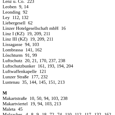
Lenz u. Co. 223
Leoben 9, 14
Leonding 92
Ley 112, 132
Liebergesell 62
Linzer Hotelgesellschaft mbH 16
Linz I (KZ) 19, 209, 211
Linz III (KZ) 19, 209, 211
Lissagasse 94, 103
Lombrassa 141, 162
Löschturm 91, 99
Luftschutz 20, 21, 170, 237, 238
Luftschutzbunker 161, 193, 194, 204
Luftwaffenkapelle 121
Lunzer Straße 177, 232
Lustenau 35, 144, 145, 151, 213
M
Makartstraße 10, 50, 94, 103, 238
Makartviertel 19, 94, 103, 213
Maleta 45
Malzacher 4, 8, 9, 18, 72, 74, 110, 112, 117, 132, 162,