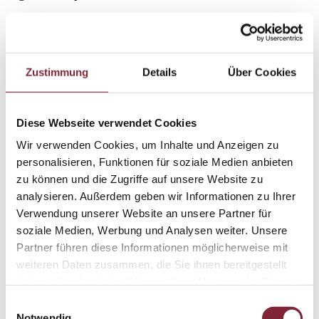
K
Käfergut 35, 95, 146
Kaiserin-Elisabeth-Bahn 26
Zustimmung
Details
Über Cookies
Kalkammonsalpeter 2, 145, 146
Kalkammonsalpeterfabrik 182
Kaltenbrunner 51, 175
Diese Webseite verwendet Cookies
Kaplanhofstraße 150
Kaplanhofviertel 151
Wir verwenden Cookies, um Inhalte und Anzeigen zu
Kastil Metallwarenfabrik 31
personalisieren, Funktionen für soziale Medien anbieten
Kaukasus 59
zu können und die Zugriffe auf unsere Website zu
Keferfeld 11, 20, 92, 166, 182, 194
analysieren. Außerdem geben wir Informationen zu Ihrer
Kefergutstraße 172
Verwendung unserer Website an unsere Partner für
Kempf 25
soziale Medien, Werbung und Analysen weiter. Unsere
Kennerweg 110
Kettenschmiede 186
Partner führen diese Informationen möglicherweise mit
Kiener Heinrich 25
weiteren Daten zusammen, die Sie ihnen bereitgestellt
Kiesquetschwerk 57, 81
haben oder die sie im Rahmen Ihrer Nutzung der Dienste
Kindberg 9
gesammelt haben.
Einwilligungsauswahl
Kinderbewahranstalt 43
Notwendig