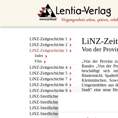
LiNZ-Zeit
LiNZ-Zeitgeschichte 1
LiNZ-Zeitgeschichte 2
Von der Provi
LiNZ-Zeitgeschichte 3
Index
„Von der Provinz zu
Film
Bandes „Von der Pro
LiNZ-Zeitgeschichte 4
beschäftigt sich
LiNZ-Zeitgeschichte 5
Bindermichl, Spaller
LiNZ-Zeitgeschichte 7
Kleinmünchen. Sowoh
LiNZ-Zeitgeschichte 8
Umgesiedelten aus d
Stadt“ eine neue He
LiNZ-Zeitgeschichte 9
Sozialleistungen un
LiNZ-Streiflichter 1
werden. Dennoch bli
LiNZ-Streiflichter 2
nicht, die Wohnraumn
LiNZ-Streiflichter 3
die Stadt noch bis
schließlich die Allii
LiNZ-Streiflichter 4