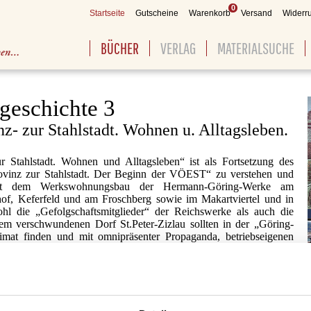
0
Startseite
Gutscheine
Warenkorb
Versand
Widerru
BÜCHER
VERLAG
MATERIALSUCHE
geschichte 3
nz- zur Stahlstadt. Wohnen u. Alltagsleben.
r Stahlstadt. Wohnen und Alltagsleben“ ist als Fortsetzung des
vinz zur Stahlstadt. Der Beginn der VÖEST“ zu verstehen und
 mit dem Werkswohnungsbau der Hermann-Göring-Werke am
hof, Keferfeld und am Froschberg sowie im Makartviertel und in
l die „Gefolgschaftsmitglieder“ der Reichswerke als auch die
em verschwundenen Dorf St.Peter-Zizlau sollten in der „Göring-
imat finden und mit omnipräsenter Propaganda, betriebseigenen
d Versorgungsbetrieben auf die Volksgemeinschaft eingeschworen
eb Linz eine Barackenstadt. Es gelang den Nationalsozialisten
ot zu lösen. Allein die HGW betrieben 18 Wohnlager! Sie sollten
 in die Sechzigerjahre prägen. Ab Sommer 1944 präsentierten
erten die Rechnung für die Jahre nationalsozialistischer Herrschaft.