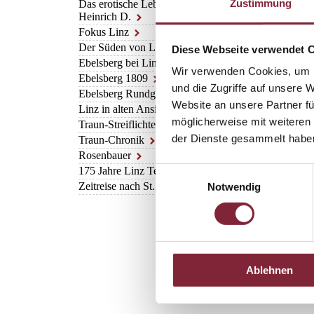
Der Bombenkrieg tra
Zustimmung
Das erotische Leben des
Anstrengungen, auf
Heinrich D.
Leistung der Wieder
Fokus Linz
möglich.
Der Süden von Linz
Diese Webseite verwendet 
Ebelsberg bei Linz
Index
Wir verwenden Cookies, um I
Ebelsberg 1809
und die Zugriffe auf unsere 
Film
Ebelsberg Rundgang
Website an unsere Partner fü
Linz in alten Ansichten 6
möglicherweise mit weiteren
Traun-Streiflichter
der Dienste gesammelt habe
Traun-Chronik
Rosenbauer
175 Jahre Linz Textil
Einwilligungsauswahl
Zeitreise nach St. Florian
Notwendig
ISBN 978-3-9503469
Hardcover, 29 x 26 
Ablehnen