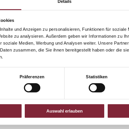
f auch Linz und seine Industrie schwer. Es bedurfte ungeheurer
Details
 diesen Trümmern 1945 neu zu beginnen. Der Wille und die
aufbaugeneration machten das österreichische Wirtschaftswunder
Cookies
nhalte und Anzeigen zu personalisieren, Funktionen für soziale
Website zu analysieren. Außerdem geben wir Informationen zu I
r soziale Medien, Werbung und Analysen weiter. Unsere Partner
 Daten zusammen, die Sie ihnen bereitgestellt haben oder die s
n.
Präferenzen
Statistiken
-1-6
cm, 248 Seiten,
39,90 €
(inkl. gesetzlicher MwSt., exkl.
Versand
)
Auswahl erlauben
Alle Bücher zeigen