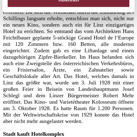
Verhältnisse nun die Idee, dort ihr neues Kino zu
errichten. Da sich die Wirtschaft durch die Einführung des
Schillings langsam erholte, entschloss man sich, nicht nur
ein neues Kino, sondern auch ein für Linz einzigartiges
Hotel zu errichten. So entstand das vom Architekten Hans
Feichtlbauer geplante 5-stöckige Grand Hotel de l‘Europe
mit 120 Zimmern bzw. 160 Betten, alle modernst
eingerichtet. Zudem gab es eine Liftanlage und einen
dazugehörigen Zipfer-Bierkeller. Im Haus befanden sich
auch eine Zweigstelle des österreichischen Verkehrsbüros,
ein Frisiersalon, Ärzte, ein Zahnatelier sowie
Geschäftslokale aller Art. Das Hotel, welches damals in
Linz das größte war, wurde am 3. Juli 1928 mit einer
großen Feier in Beisein von Landeshauptmann Josef
Schlegl und dem Linzer Bürgermeister Robert Mehr
eröffnet. Das Kino- und Varietétheater Kolosseum öffnete
am 3. Oktober 1928. Es hatte Raum für 1.200 Personen.
Mit der Weltwirtschaftskrise von 1929 konnte das Hotel
aber nicht mehr ausgelastet werden.
Stadt kauft Hotelkomplex