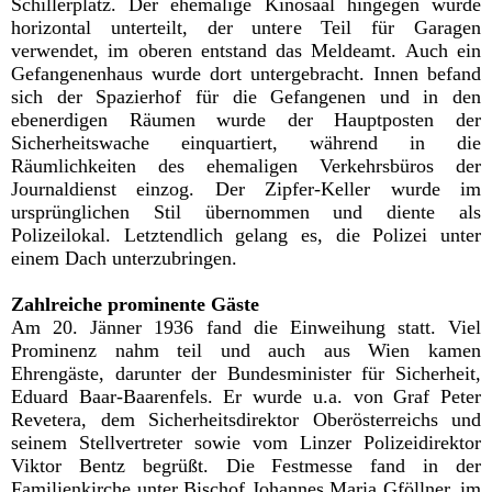
Schillerplatz. Der ehemalige Kinosaal hingegen wurde
horizontal unterteilt, der untere Teil für Garagen
verwendet, im oberen entstand das Meldeamt. Auch ein
Gefangenenhaus wurde dort untergebracht. Innen befand
sich der Spazierhof für die Gefangenen und in den
ebenerdigen Räumen wurde der Hauptposten der
Sicherheitswache einquartiert, während in die
Räumlichkeiten des ehemaligen Verkehrsbüros der
Journaldienst einzog. Der Zipfer-Keller wurde im
ursprünglichen Stil übernommen und diente als
Polizeilokal. Letztendlich gelang es, die Polizei unter
einem Dach unterzubringen.
Zahlreiche prominente Gäste
Am 20. Jänner 1936 fand die Einweihung statt. Viel
Prominenz nahm teil und auch aus Wien kamen
Ehrengäste, darunter der Bundesminister für Sicherheit,
Eduard Baar-Baarenfels. Er wurde u.a. von Graf Peter
Revetera, dem Sicherheitsdirektor Oberösterreichs und
seinem Stellvertreter sowie vom Linzer Polizeidirektor
Viktor Bentz begrüßt. Die Festmesse fand in der
Familienkirche unter Bischof Johannes Maria Gföllner, im