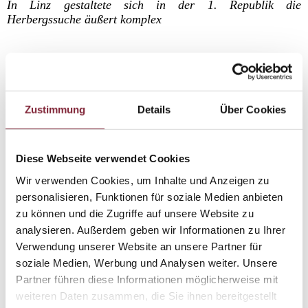
In Linz gestaltete sich in der 1. Republik die
Herbergssuche äußert komplex
Als nach dem 1. Weltkrieg die Verhandlungen mit dem
Bund und der Stadt Linz in die Endrunde gingen und sich
abzeichnete, dass die städtische Polizei dem Bund
übergeben würde, stand Linz immer mehr vor dem
Zustimmung
Details
Über Cookies
Problem, dass ihr Polizeikörper an verschiedenen
Standorten wie dem Rathaus, dem Kaplanhof oder in der
Steingasse untergebracht war. Insbesondere im Rathaus
Diese Webseite verwendet Cookies
wusste man, dass für Magistrat und Polizei auf Dauer die
Räumlichkeiten nicht ausreichen würden. So wurde bereits
Wir verwenden Cookies, um Inhalte und Anzeigen zu
1924 diskutiert, ein neues Rathaus zu errichten und das
personalisieren, Funktionen für soziale Medien anbieten
alte der Polizei zu überlassen. Als 1926 immer intensiver
zu können und die Zugriffe auf unsere Website zu
nach einem eigenen Standort für die Polizeidirektion
analysieren. Außerdem geben wir Informationen zu Ihrer
gesucht wurde, gab es erste Vorschläge: in Betracht
Verwendung unserer Website an unsere Partner für
gezogen wurde anfangs das Linzer Schloss sowie die
soziale Medien, Werbung und Analysen weiter. Unsere
Fabrikskaserne. Danach wurde auch die Idee geboren, ein
neues Rathaus am Hessenplatz anstelle der Volksfesthalle
Partner führen diese Informationen möglicherweise mit
zu errichten oder dafür auch die Fläche der ehemaligen
weiteren Daten zusammen, die Sie ihnen bereitgestellt