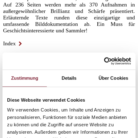
Auf 236 Seiten werden mehr als 370 Aufnahmen in
außergewöhnlicher Brillianz und Schärfe präsentiert.
Erläuternde Texte runden diese einzigartige und
umfassende Bilddokumentation ab. Ein Muss für
Geschichtsinteressierte und Sammler!
Index
Zustimmung
Details
Über Cookies
Diese Webseite verwendet Cookies
ISBN 978-3-950-1140-8-9
Hardcover, 24 x 21 cm, 240 Seiten,
39,50 €
(inkl. gesetzlicher MwSt.,
Wir verwenden Cookies, um Inhalte und Anzeigen zu
exkl.
Versand
)
personalisieren, Funktionen für soziale Medien anbieten
zu können und die Zugriffe auf unsere Website zu
analysieren. Außerdem geben wir Informationen zu Ihrer