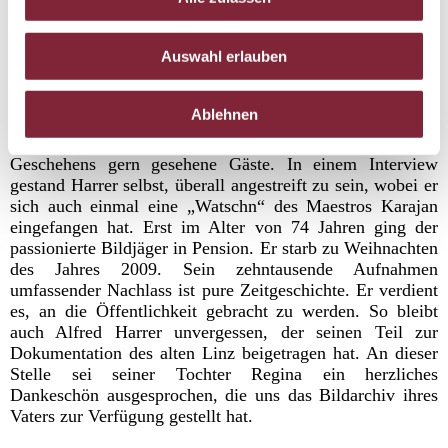
Volksblatt unterwegs, auch als Fotoreporter schrieb ganze
Berichte. Sein Studio hatte er in der Beethovenstraße.
Auswahl erlauben
„Schneller als die Polizei zu sein“ verstand Harrer nicht
bildlich, sondern wörtlich. Tatsächlich war er meist
schneller als die Einsatzkräfte vor Ort, wenn es darum
Ablehnen
ging, Brände, Unfälle oder Tatorte auf Film zu bannen.
Und nicht immer waren Fotografen am Ort des
Geschehens gern gesehene Gäste. In einem Interview
gestand Harrer selbst, überall angestreift zu sein, wobei er
sich auch einmal eine „Watschn“ des Maestros Karajan
eingefangen hat. Erst im Alter von 74 Jahren ging der
passionierte Bildjäger in Pension. Er starb zu Weihnachten
des Jahres 2009. Sein zehntausende Aufnahmen
umfassender Nachlass ist pure Zeitgeschichte. Er verdient
es, an die Öffentlichkeit gebracht zu werden. So bleibt
auch Alfred Harrer unvergessen, der seinen Teil zur
Dokumentation des alten Linz beigetragen hat. An dieser
Stelle sei seiner Tochter Regina ein herzliches
Dankeschön ausgesprochen, die uns das Bildarchiv ihres
Vaters zur Verfügung gestellt hat.