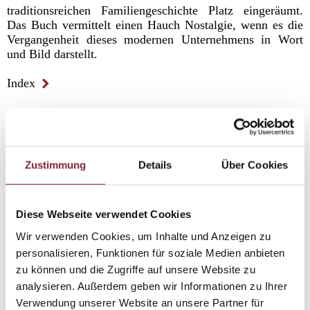
traditionsreichen Familiengeschichte Platz eingeräumt.
Das Buch vermittelt einen Hauch Nostalgie, wenn es die
Vergangenheit dieses modernen Unternehmens in Wort
und Bild darstellt.
Index
Zustimmung
Details
Über Cookies
Diese Webseite verwendet Cookies
ISBN 978-3-9502622-7-8
Hardcover, 28 x 24 cm, 360 Seiten,
39,90 €
(inkl. gesetzlicher MwSt.,
Wir verwenden Cookies, um Inhalte und Anzeigen zu
exkl.
Versand
)
personalisieren, Funktionen für soziale Medien anbieten
zu können und die Zugriffe auf unsere Website zu
analysieren. Außerdem geben wir Informationen zu Ihrer
Verwendung unserer Website an unsere Partner für