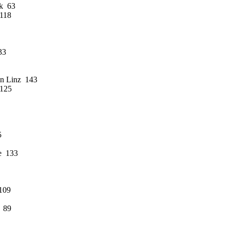
k 63
 118
33
on Linz 143
 125
5
e 133
109
b 89