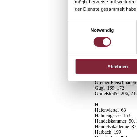
möglicherweise mit weiteren
Gasthaus „Zur Stadt 
der Dienste gesammelt habe
Gasthof „Goldene K
Gasthof „Goldene K
Gasthof „Zur Stadt 
Einwilligungsauswahl
Generali Versicherun
Notwendig
Gleißner Heinrich 23
Glimpfingerstraße 4
Glückstelle Moser 1
GÖC 129, 215
Goethekreuzung 117
Goethestraße 90, 133
Gösser Bierstüberl 1
Ablehnen
Graben 151
Greger Max 139
Greiner Fleischhauer
Gugl 169, 172
Gürtelstraße 206, 21
H
Hafenviertel 63
Hahnengasse 153
Handelskammer 50, 
Handelsakademie 87
Harbach 199