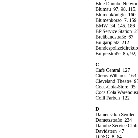
Blue Danube Networ
Blumau 97, 98, 115,
Blumenkönigin 160
Blumenkorso 7, 159
BMW 34, 145, 186
BP Service Station 2
Breitbandstraße 67
Bulgariplatz 212
Bundespolizeidirekti
Bürgerstraße 85, 92,
C
Café Central 127
Circus Williams 163
Cleveland-Theatre 9
Coca-Cola-Store 95
Coca Cola Warehous
Colli Farben 122
D
Damensalon Seidler 
Dametzstraße 234
Danube Service Clu
Davidstern 47
DDSG 8, 64