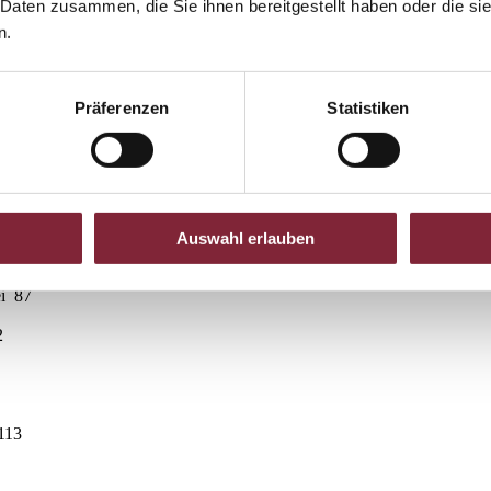
 Daten zusammen, die Sie ihnen bereitgestellt haben oder die s
Salzburg“ 196
n.
rone“ 71
anone“ 30
Budweis“ 197
g 20
Präferenzen
Statistiken
, 67, 151, 157, 167, 171
4
31
, 123
, 230
96
Auswahl erlauben
ei 87
2
113