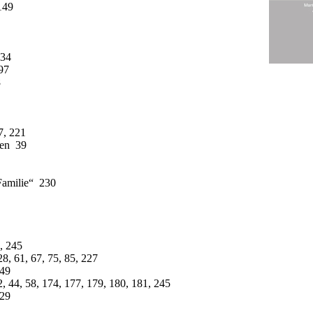
149
234
97
8
7, 221
en 39
7
Familie“ 230
, 245
8, 61, 67, 75, 85, 227
149
, 44, 58, 174, 177, 179, 180, 181, 245
229