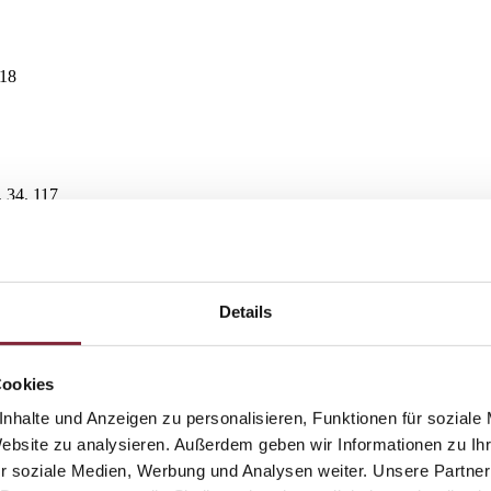
118
 34, 117
Details
d 36
Cookies
13
nhalte und Anzeigen zu personalisieren, Funktionen für soziale
nen Hand“ 55
Website zu analysieren. Außerdem geben wir Informationen zu I
enen Kreuz“ 75
r soziale Medien, Werbung und Analysen weiter. Unsere Partner
ßen Lamm“ 83
n Traube“ 154