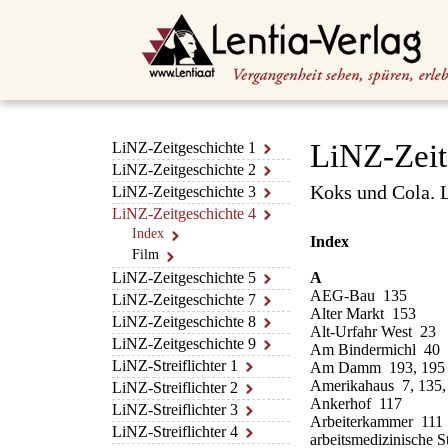
LiNZ-Zeit
LiNZ-Zeitgeschichte 1
LiNZ-Zeitgeschichte 2
Koks und Cola. L
LiNZ-Zeitgeschichte 3
LiNZ-Zeitgeschichte 4
Index
Index
Film
LiNZ-Zeitgeschichte 5
A
AEG-Bau 135
LiNZ-Zeitgeschichte 7
Alter Markt 153
LiNZ-Zeitgeschichte 8
Alt-Urfahr West 23
LiNZ-Zeitgeschichte 9
Am Bindermichl 40
LiNZ-Streiflichter 1
Am Damm 193, 195
Amerikahaus 7, 135,
LiNZ-Streiflichter 2
Ankerhof 117
LiNZ-Streiflichter 3
Arbeiterkammer 111
LiNZ-Streiflichter 4
arbeitsmedizinische S