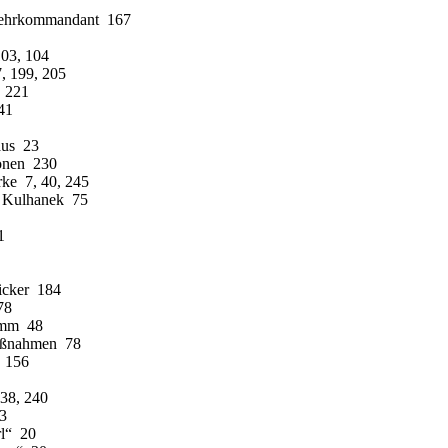
wehrkommandant 167
03, 104
, 199, 205
, 221
41
aus 23
ionen 230
ke 7, 40, 245
l Kulhanek 75
1
icker 184
78
amm 48
aßnahmen 78
s 156
38, 240
43
rl“ 20