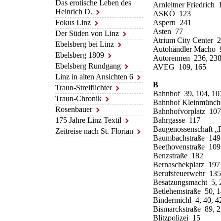
Das erotische Leben des
Arnleitner Friedrich 
Heinrich D.
ASKÖ 123
Fokus Linz
Aspern 241
Asten 77
Der Süden von Linz
Atrium City Center 
Ebelsberg bei Linz
Autohändler Macho 
Ebelsberg 1809
Autorennen 236, 23
Ebelsberg Rundgang
AVEG 109, 165
Linz in alten Ansichten 6
B
Traun-Streiflichter
Bahnhof 39, 104, 10
Traun-Chronik
Bahnhof Kleinmünch
Rosenbauer
Bahnhofvorplatz 10
175 Jahre Linz Textil
Bahrgasse 117
Baugenossenschaft „
Zeitreise nach St. Florian
Baumbachstraße 149
Beethovenstraße 109
Benzstraße 182
Bernaschekplatz 197
Berufsfeuerwehr 135
Besatzungsmacht 5, 2
Betlehemstraße 50, 
Bindermichl 4, 40, 42
Bismarckstraße 89, 
Blitzpolizei 15