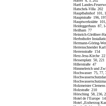
Harrer 4, 5, 202
Hartl Landes-Feuer
Hatschek-Villa 202
Hauptbahnhof 101, 1
Hauptstraße 196, 197
Hauptwerkstätte 101
Heideggerhaus 87, 1
Heilham 77
Heinrich-Gleißner-H
Herbsthofer Installat
Hermann-Göring-Wer
Herrenschneider Kar
Herrenstraße 154
Herz-Jesu-Kirche 22
Hessenplatz 50, 221
Hillerstraße 47
Himmelreich und Zw
Hochwasser 75, 77, 
Hochwasserschutzd
Hochwasserschutzm
Holzmeister Clemen
Holzstraße 210
Hörsching 58, 236, 2
Hotel de l‘Europe 1
Hotel „Erzherzog Ka