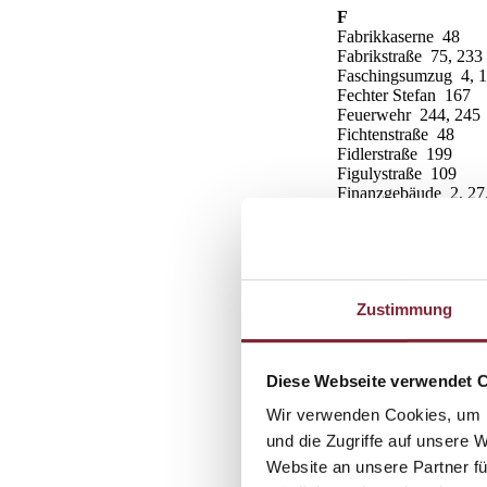
F
Fabrikkaserne 48
Fabrikstraße 75, 233
Faschingsumzug 4, 
Fechter Stefan 167
Feuerwehr 244, 245
Fichtenstraße 48
Fidlerstraße 199
Figulystraße 109
Finanzgebäude 2, 27,
Flugplatz 236
Fremdarbeiter 7
Freudenau 8
Friedenskirche 8
Friedhofstraße 205
Zustimmung
Frohsinn Sängerbun
Frohsinn-Haus 36
Froschberg 245
Diese Webseite verwendet 
G
Gärtnerstraße 109, 1
Wir verwenden Cookies, um I
Gasthaus „Zur Eiser
und die Zugriffe auf unsere 
Gasthaus „Zum Gold
Website an unsere Partner fü
Gasthaus „Zum wei
Gasthaus „Zur Blaue