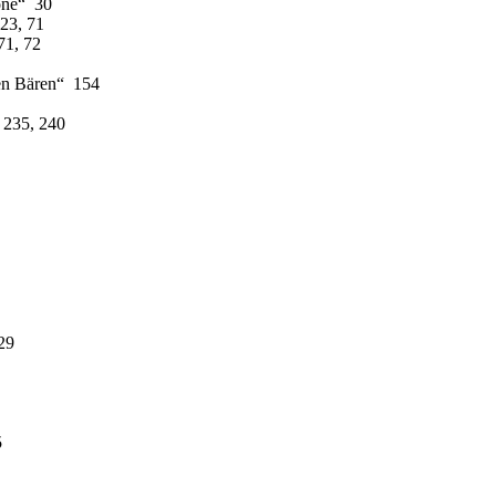
one“ 30
23, 71
71, 72
en Bären“ 154
 235, 240
29
5