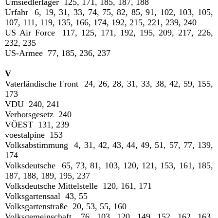
Umsiedlerlager 125, 171, 185, 187, 188
Urfahr 6, 19, 31, 33, 74, 75, 82, 85, 91, 102, 103, 105,
107, 111, 119, 135, 166, 174, 192, 215, 221, 239, 240
US Air Force 117, 125, 171, 192, 195, 209, 217, 226,
232, 235
US-Armee 77, 185, 236, 237
V
Vaterländische Front 24, 26, 28, 31, 33, 38, 42, 59, 155,
173
VDU 240, 241
Verbotsgesetz 240
VÖEST 131, 239
voestalpine 153
Volksabstimmung 4, 31, 42, 43, 44, 49, 51, 57, 77, 139,
174
Volksdeutsche 65, 73, 81, 103, 120, 121, 153, 161, 185,
187, 188, 189, 195, 237
Volksdeutsche Mittelstelle 120, 161, 171
Volksgartensaal 43, 55
Volksgartenstraße 20, 53, 55, 160
Volksgemeinschaft 76, 103, 120, 149, 152, 162, 163,