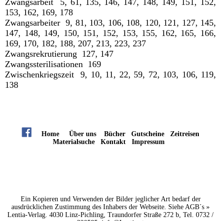
Zwangsarbeit 5, 61, 135, 146, 147, 148, 149, 151, 152,
153, 162, 169, 178
Zwangsarbeiter 9, 81, 103, 106, 108, 120, 121, 127, 145,
147, 148, 149, 150, 151, 152, 153, 155, 162, 165, 166,
169, 170, 182, 188, 207, 213, 223, 237
Zwangsrekrutierung 127, 147
Zwangssterilisationen 169
Zwischenkriegszeit 9, 10, 11, 22, 59, 72, 103, 106, 119,
138
Home
Über uns
Bücher
Gutscheine
Zeitreisen
Materialsuche
Kontakt
Impressum
Ein Kopieren und Verwenden der Bilder jeglicher Art bedarf der
ausdrücklichen Zustimmung des Inhabers der Webseite. Siehe
AGB´s »
Lentia-Verlag. 4030 Linz-Pichling, Traundorfer Straße 272 b, Tel. 0732 /