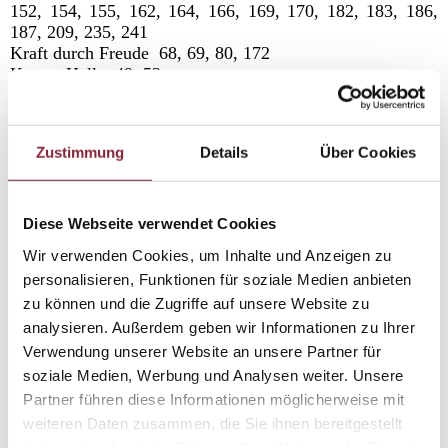
152, 154, 155, 162, 164, 166, 169, 170, 182, 183, 186,
187, 209, 235, 241
Kraft durch Freude 68, 69, 80, 172
Krauss-Halle 49, 53
Kremsmünster 77
Kriegsgefangene 13, 81, 103, 119, 120, 121, 127, 135,
146, 147, 148, 149, 151, 153, 164, 169, 170, 182, 183,
Zustimmung
Details
Über Cookies
187, 195, 223, 237
Kriegsgefangene 7, 9, 75, 124, 146, 185, 187
Kriegsmarine 68, 112, 129, 190
Kriegsverbrecher 65, 241
Diese Webseite verwendet Cookies
Kriegsverbrechergesetz 240
Wir verwenden Cookies, um Inhalte und Anzeigen zu
Kriegswinterhilfswerk 172, 177
personalisieren, Funktionen für soziale Medien anbieten
Kriminalpolizei 162, 166, 167
zu können und die Zugriffe auf unsere Website zu
Kulturhauptstadt 5, 76, 77, 79
KZ-Häftlinge 65, 103, 119, 120, 121, 127, 135, 147, 148,
analysieren. Außerdem geben wir Informationen zu Ihrer
149, 151, 152, 153, 155, 169, 170, 182, 195, 212, 213,
Verwendung unserer Website an unsere Partner für
215, 237
soziale Medien, Werbung und Analysen weiter. Unsere
Partner führen diese Informationen möglicherweise mit
L
weiteren Daten zusammen, die Sie ihnen bereitgestellt
Landesgericht 164, 165
haben oder die sie im Rahmen Ihrer Nutzung der Dienste