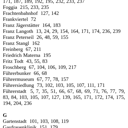
171, 187, 189, 192, 195, 232, 233, 237
Foggia 215, 233, 235
Frachtenbahnhof 127, 142
Frankviertel 72
Franz Jägerstätter 164, 183
Franz Langoth 13, 24, 29, 154, 164, 171, 174, 236, 239
Franz Peterseil 26, 48, 59, 155
Franz Stangl 162
Freinberg 67, 211
Friedrich Materna 195
Fritz Todt 43, 55, 83
Froschberg 67, 104, 106, 109, 217
Führerbunker 66, 68
Führermuseum 67, 77, 78, 157
Führersiedlung 73, 102, 103, 105, 107, 111, 171
Führerstadt 5, 7, 35, 51, 66, 67, 68, 69, 71, 76, 77, 79,
83, 84, 103, 105, 107, 127, 139, 165, 171, 172, 174, 175,
194, 204, 236
G
Gartenstadt 101, 103, 108, 119
Gaufrauenklinik 151, 179