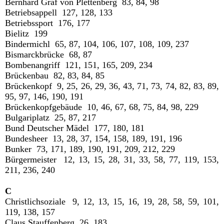
Bernhard Graf von Plettenberg 83, 84, 98
Betriebsappell 127, 128, 133
Betriebssport 176, 177
Bielitz 199
Bindermichl 65, 87, 104, 106, 107, 108, 109, 237
Bismarckbrücke 68, 87
Bombenangriff 121, 151, 165, 209, 234
Brückenbau 82, 83, 84, 85
Brückenkopf 9, 25, 26, 29, 36, 43, 71, 73, 74, 82, 83, 89,
95, 97, 146, 190, 191
Brückenkopfgebäude 10, 46, 67, 68, 75, 84, 98, 229
Bulgariplatz 25, 87, 217
Bund Deutscher Mädel 177, 180, 181
Bundesheer 13, 28, 37, 154, 158, 189, 191, 196
Bunker 73, 171, 189, 190, 191, 209, 212, 229
Bürgermeister 12, 13, 15, 28, 31, 33, 58, 77, 119, 153,
211, 236, 240
C
Christlichsoziale 9, 12, 13, 15, 16, 19, 28, 58, 59, 101,
119, 138, 157
Claus Stauffenberg 26, 183