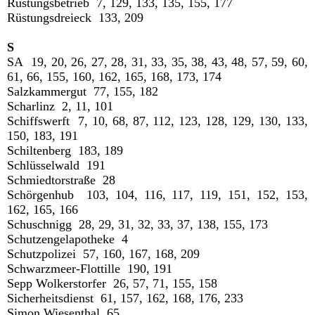
Rüstungsbetrieb 7, 129, 133, 135, 155, 177
Rüstungsdreieck 133, 209
S
SA 19, 20, 26, 27, 28, 31, 33, 35, 38, 43, 48, 57, 59, 60,
61, 66, 155, 160, 162, 165, 168, 173, 174
Salzkammergut 77, 155, 182
Scharlinz 2, 11, 101
Schiffswerft 7, 10, 68, 87, 112, 123, 128, 129, 130, 133,
150, 183, 191
Schiltenberg 183, 189
Schlüsselwald 191
Schmiedtorstraße 28
Schörgenhub 103, 104, 116, 117, 119, 151, 152, 153,
162, 165, 166
Schuschnigg 28, 29, 31, 32, 33, 37, 138, 155, 173
Schutzengelapotheke 4
Schutzpolizei 57, 160, 167, 168, 209
Schwarzmeer-Flottille 190, 191
Sepp Wolkerstorfer 26, 57, 71, 155, 158
Sicherheitsdienst 61, 157, 162, 168, 176, 233
Simon Wiesenthal 65