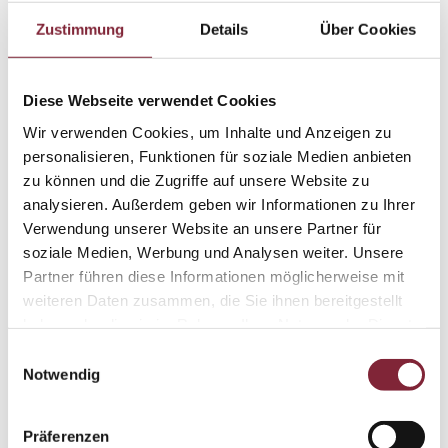
eines Werktages per E-Mail.
• Einfach ausdrucken, zu einer Karte falten und
Zustimmung
Details
Über Cookies
verschenken.
Der Gutscheinbetrag ist auch auf andere Bücher
Diese Webseite verwendet Cookies
anrechenbar.
Deshalb jederzeit freie Auswahl für Ihren
Wir verwenden Cookies, um Inhalte und Anzeigen zu
Beschenkten.
personalisieren, Funktionen für soziale Medien anbieten
zu können und die Zugriffe auf unsere Website zu
analysieren. Außerdem geben wir Informationen zu Ihrer
Der Gutschein kann nur direkt beim Lentia-Verlag
Verwendung unserer Website an unsere Partner für
(Traundorfer Straße 272b, 4030 Linz) eingelöst werden.
soziale Medien, Werbung und Analysen weiter. Unsere
Daher nicht im Online-Shop einlösbar!
Partner führen diese Informationen möglicherweise mit
ISBN
weiteren Daten zusammen, die Sie ihnen bereitgestellt
Gutschein für das Buch Ebelsberg Rundgang,
29,90 €
(inkl.
haben oder die sie im Rahmen Ihrer Nutzung der Dienste
gesetzlicher MwSt., exkl.
Versand
)
gesammelt haben.
Einwilligungsauswahl
Notwendig
Präferenzen