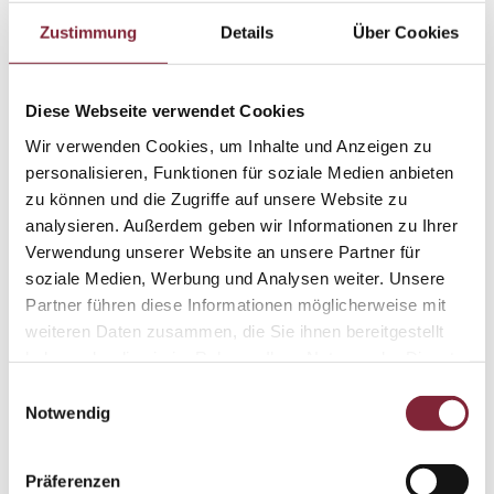
eines Werktages per E-Mail.
• Einfach ausdrucken, zu einer Karte falten und
Zustimmung
Details
Über Cookies
verschenken.
Der Gutscheinbetrag ist auch auf andere Bücher
Diese Webseite verwendet Cookies
anrechenbar.
Deshalb jederzeit freie Auswahl für Ihren
Wir verwenden Cookies, um Inhalte und Anzeigen zu
Beschenkten.
personalisieren, Funktionen für soziale Medien anbieten
zu können und die Zugriffe auf unsere Website zu
analysieren. Außerdem geben wir Informationen zu Ihrer
Der Gutschein kann nur direkt beim Lentia-Verlag
Verwendung unserer Website an unsere Partner für
(Traundorfer Straße 272b, 4030 Linz) eingelöst werden.
soziale Medien, Werbung und Analysen weiter. Unsere
Daher nicht im Online-Shop einlösbar!
Partner führen diese Informationen möglicherweise mit
ISBN
weiteren Daten zusammen, die Sie ihnen bereitgestellt
Gutschein für das Buch LiNZ-Streiflichter zur Stadtgeschichte
haben oder die sie im Rahmen Ihrer Nutzung der Dienste
2,
39,90 €
(inkl. gesetzlicher MwSt., exkl.
Versand
)
gesammelt haben.
Einwilligungsauswahl
Notwendig
Präferenzen